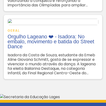
valorizando a conquista e reforçando a
importância das Olimpíadas para ampliar
conhecimentos e fortalecer o interesse pelas
Ciências Humanas
GERAL
Orgulho Lageano ❤️ - Isadora: No
embalo, movimento e batida do Street
Dance
Isadora da Costa de Souza, estudante da Emeb
Aline Giovana Schmitt, gosta de se expressar e
vivenciar o mundo através da dança. A lageana
foi eleita Bailarina Destaque, na categoria
Infantil, da Final Regional Centro-Oeste do
Festival Escolar Dança Catarina 2025, disputado
em Lages, no mês de outubro. Uma paixão que
vem de família