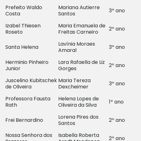
Prefeito Waldo
Mariana Autierre
3º ano
Costa
Santos
Izabel Thiesen
Maria Emanuela de
2º ano
Roseto
Freitas Carneiro
Lavínia Moraes
Santa Helena
3º ano
Amaral
Herminio Pinheiro
Lara Rafaella de Liz
2º ano
Junior
Gorges
Juscelino Kubitschek
Maria Tereza
3º ano
de Oliveira
Dexcheimer
Professora Fausta
Helena Lopes de
1º ano
Rath
Oliveira da Silva
Lorena Pires dos
Frei Bernardino
2º ano
Santos
Nossa Senhora dos
Isabella Roberta
2º ano