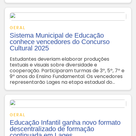
instabilidade meteorológica (ocorrência de
chuva), os Desfiles Cívicos serão transferidos
para os dias 13 e 14 de setembro
GERAL
Sistema Municipal de Educação
conhece vencedores do Concurso
Cultural 2025
Estudantes deveriam elaborar produções
textuais e visuais sobre diversidade e
cooperação. Participaram turmas de 3º, 5º, 7º e
9º anos do Ensino Fundamental. Os vencedores
representarão Lages na etapa estadual do
Concurso
GERAL
Educação Infantil ganha novo formato
descentralizado de formação
continuada em Lages