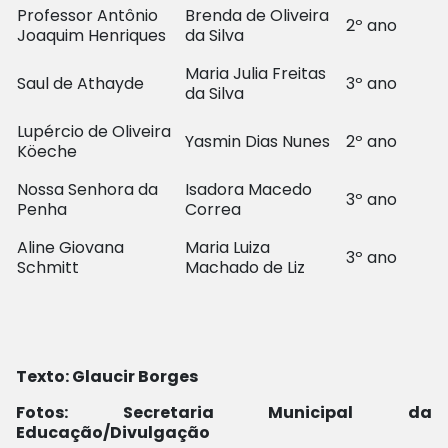
Professor Antônio
Brenda de Oliveira
2º ano
Joaquim Henriques
da Silva
Maria Julia Freitas
Saul de Athayde
3º ano
da Silva
Lupércio de Oliveira
Yasmin Dias Nunes
2º ano
Köeche
Nossa Senhora da
Isadora Macedo
3º ano
Penha
Correa
Aline Giovana
Maria Luiza
3º ano
Schmitt
Machado de Liz
Texto: Glaucir Borges
Fotos: Secretaria Municipal da
Educação/Divulgação