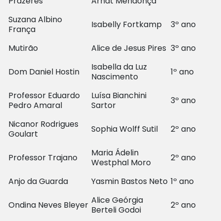
Prazeres
Arndt Mendonça
Suzana Albino
Isabelly Fortkamp
3º ano
França
Mutirão
Alice de Jesus Pires
3º ano
Isabella da Luz
Dom Daniel Hostin
1º ano
Nascimento
Professor Eduardo
Luísa Bianchini
3º ano
Pedro Amaral
Sartor
Nicanor Rodrigues
Sophia Wolff Sutil
2º ano
Goulart
Maria Ádelin
Professor Trajano
2º ano
Westphal Moro
Anjo da Guarda
Yasmin Bastos Neto
1º ano
Alice Geórgia
Ondina Neves Bleyer
2º ano
Berteli Godoi