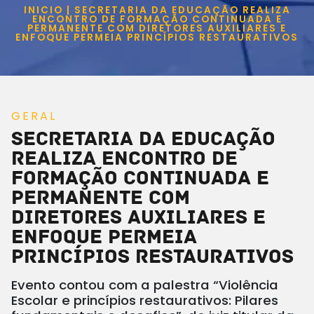
INICIO | SECRETARIA DA EDUCAÇÃO REALIZA
ENCONTRO DE FORMAÇÃO CONTINUADA E
PERMANENTE COM DIRETORES AUXILIARES E
ENFOQUE PERMEIA PRINCÍPIOS RESTAURATIVOS
GERAL
Secretaria da Educação
realiza Encontro de
Formação Continuada e
Permanente com
diretores auxiliares e
enfoque permeia
princípios restaurativos
Evento contou com a palestra “Violência
Escolar e princípios restaurativos: Pilares