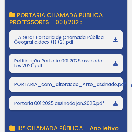
PORTARIA CHAMADA PÚBLICA
PROFESSORES - 001/2025
_Alterar Portaria de Chamada Pública -
Geografia.docx (1) (2).pdf
Retificação Portaria 001.2025 assinada
fev.2025.pdf
PORTARIA_com_alteracao_Arte_assinado.pdf
Portaria 001.2025 assinada jan.2025.pdf
18ª CHAMADA PÚBLICA - Ano letivo