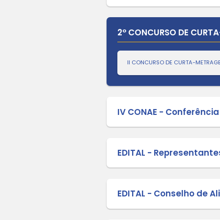
GUIA DE
Editais
CACS-F
PARTE D