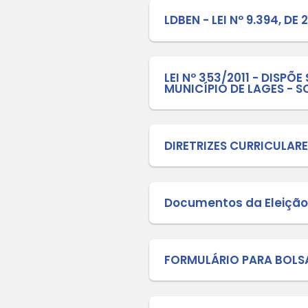
LEI Nº 
Controle
EDITAL 
INFANTIL
Calendár
2º CONC