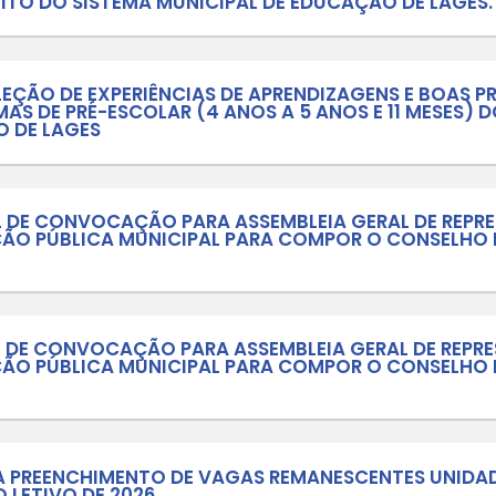
para submissão de trabalhos cientí
s/I Fórum Regional de Educação da 
Nº 006/2026 - SELEÇÃO, RECONHECIM
ES ESTUDANTIS RELACIONADAS À EDU
LVIDAS NO ÂMBITO DO SISTEMA MUNI
Nº 005/2026 - SELEÇÃO DE EXPERIÊN
LVIDAS EM TURMAS DE PRÉ-ESCOLAR (
AL DE EDUCAÇÃO DE LAGES