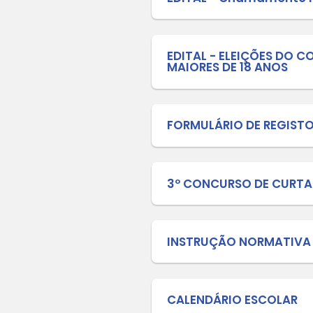
LDBEN - 
LEI Nº 
MUNICÍP
DIRETRI