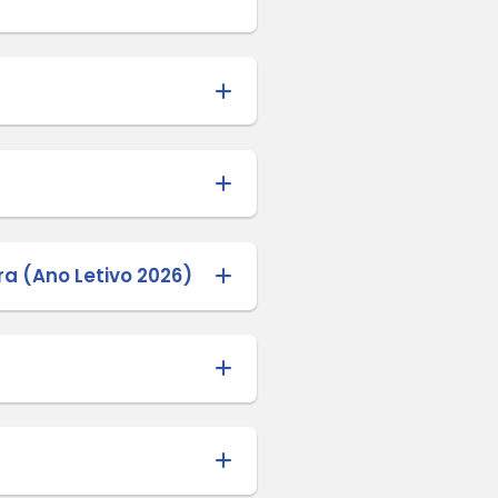
ARA ASSEMBLEIA GERAL DE REPRESEN
AL PARA COMPOR O CONSELHO DE MU
ARA ASSEMBLEIA GERAL DE REPRESEN
PAL PARA COMPOR O CONSELHO DE A
E VAGAS REMANESCENTES UNIDADES D