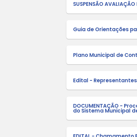
II CONCU
IV CONAE
EDITAL 
EDITAL -