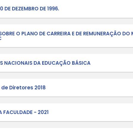
4498/08 de junho de 2021 - CACS-FU
 Social do FUNDEB
Nº 02/2021 SMEL/CHAMAMENTO PÚBL
io Letivo 2021 - SMEL
URSO DE CURTA-METRAGEM - LUZ, C