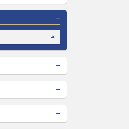
L COMUM CURRICULAR
nicipal de Acompanhamento e Contro
SORA / R - 2021