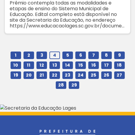
Prêmio contempla todas as modalidades e
etapas de ensino do Sistema Municipal de
Educação. Edital completo está disponível no
site da Secretaria da Educação, no endereço
https://www.educacaolages.sc.gov.br/documen
tos
1
2
3
4
5
6
7
8
9
10
11
12
13
14
15
16
17
18
19
20
21
22
23
24
25
26
27
28
29