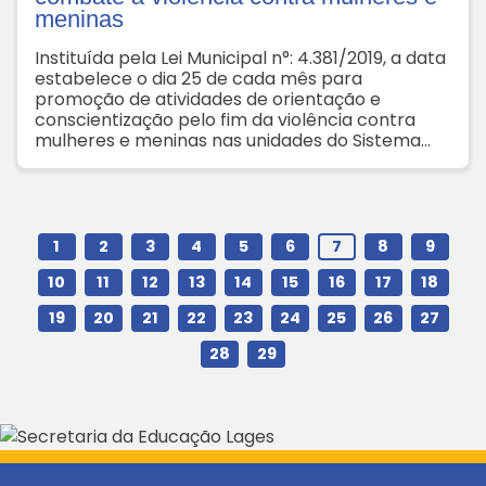
meninas
Instituída pela Lei Municipal n°: 4.381/2019, a data
estabelece o dia 25 de cada mês para
promoção de atividades de orientação e
conscientização pelo fim da violência contra
mulheres e meninas nas unidades do Sistema
Municipal de Educação
1
2
3
4
5
6
7
8
9
10
11
12
13
14
15
16
17
18
19
20
21
22
23
24
25
26
27
28
29