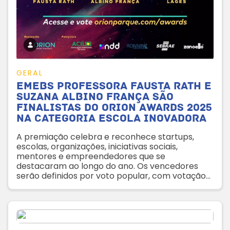
GERAL
Emebs Professora Fausta Rath e
Suzana Albino França são
finalistas do Orion Awards 2025
na categoria Escola Inovadora
A premiação celebra e reconhece startups,
escolas, organizações, iniciativas sociais,
mentores e empreendedores que se
destacaram ao longo do ano. Os vencedores
serão definidos por voto popular, com votação
aberta até o dia 2 de dezembro pelo site do
Orion Parque